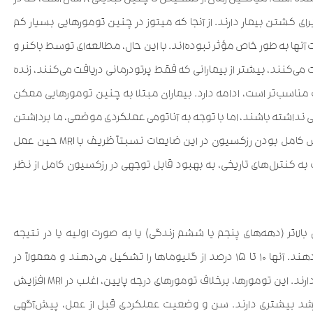
مطلوب بودن برداشتن تومور قبل از تبدیل به بدخیمی ایجاد شده است. میانگین زمان از تشخیص تا چنین تبدیلی ۸ سال است، که در
رای کشتن بیمار دارند. از آنجا که میتوز در چنین تومورهایی بسیار کم
آنها به طور خاص مؤثر نبوده‌اند. با این حال، مطالعه‌ای توسط باکنر و
ا دریافت می‌کنند، بیشتر از بیمارانی که فقط پرتودرمانی دریافت می‌کنند، زنده
 مناسب‌تر است، ادامه دارد. بیماران مبتلا به چنین تومورهایی ممکن
ی نداشته باشند، اما با توجه به آناتومی عملکردی موضعی، ما برداشتن
زودهنگام تومور را تا حد امکان کامل توصیه می‌کنیم. افزایش کامل بودن رزکسیون در این ضایعات نسبتاً ظریف با MRI حین عمل
 با چنین فناوری نسبت به کنترل‌های تاریخی، به بهبود قابل توجهی در رزکسیون کامل از نظر
لاتر (دهه‌های پنجم یا ششم زندگی) یا به صورت اولیه یا در نتیجه
دژنراسیون بدخیم در یک آستروسیتومای درجه پایین رخ می‌دهند. آنها ۱۰ تا ۱۵ درصد از گلیوماها را تشکیل می‌دهند و معمولاً در
نیمکره‌های مغزی با تشنج و نقص‌های عصبی کانونی وجود دارند. این تومورها، برخلاف تومورهای درجه پایین، اغلب در MRI افزایش
 رشد بیشتری دارند. سن و وضعیت عملکردی قبل از عمل، پیش‌آگهی