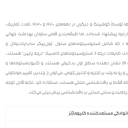
از زمان تلاش‌های اولیه برای طبقه‌بندی بافت‌شناسی گلیوماها توسط کوشینگ و دیگران در دهه‌های ۱۹۲۰ و ۱۹۳۰، تعدد تعاریف،
لایه پیشنهاد شده‌اند، اما طبقه‌بندی فعلی سازمان بهداشت جهانی
شامل چهار درجه برای آستروسیتوماها است. ضایعات درجه I، که شامل آستروسیتوماهای سلول غول‌پیکر ساب‌اپاندیمال و
آستروسیتوماهای پیلوسیتیک می‌شود، به ندرت دیده می‌شوند؛ ضایعات درجه II، آستروسیتوماهای کلاسیک “درجه پایین” هستند.
گروه یکنواخت تهاجمی آستروسیتوماهای آناپلاستیک (درجه III) نشان دهنده سطح اول بدخیمی هستند و گلیوبلاستوماها و
د. با تأکید فعلی و رو به رشد بر تجزیه و تحلیل ژنومی، می‌توان از چندین تغییر مولکولی
تی که فقط بر بافت‌شناسی متکی هستند، استفاده کرد. نکته قابل توجه
نوادگی مستعدکننده گلیوماژنز